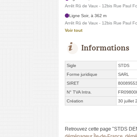
Arrêt Rû de Vaux - 12bis Rue Paul Fo
Ligne Soir, à 362 m
Arrêt Rû de Vaux - 12bis Rue Paul Fo
Voir tout
Informations
Sigle
STDS
Forme juridique
SARL
SIRET
8008955
N° TVA Intra.
FR09800
Création
30 juillet
Retrouvez cette page "STDS DE
déménageur Île-de-France
,
démé