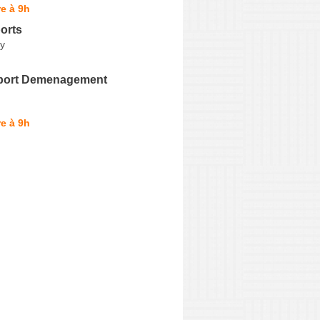
e à 9h
orts
y
port Demenagement
e à 9h