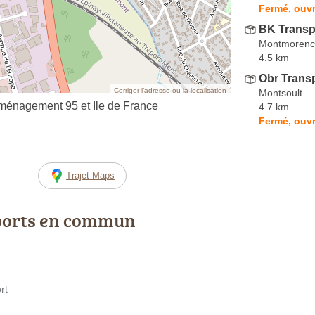
Fermé, ouvr
BK Transp
Montmorenc
4.5 km
Obr Trans
Corriger l’adresse ou la localisation
Montsoult
gement 95 et Ile de France
4.7 km
Fermé, ouvr
Trajet Maps
ports en commun
rt