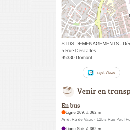
STDS DEMENAGEMENTS - Déména
5 Rue Descartes
95330 Domont
Trajet Waze
Venir en trans
En bus
Ligne 269, à 362 m
Arrêt Rû de Vaux - 12bis Rue Paul Fo
Ligne Soir, à 362 m