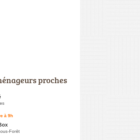
énageurs proches
é
es
e à 9h
Box
sous-Forêt