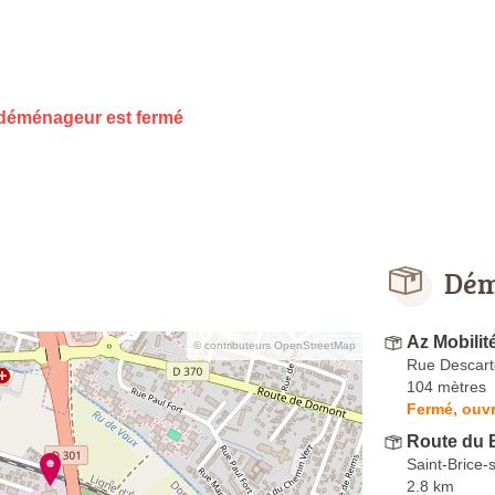
déménageur est fermé
Dém
Az Mobilit
© contributeurs OpenStreetMap
Rue Descart
104 mètres
Fermé, ouvr
Route du 
Saint-Brice-
2.8 km