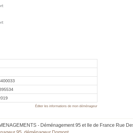
rt
rt
3400033
895534
 2019
Éditer les informations de mon déménageur
MENAGEMENTS - Déménagement 95 et Ile de France Rue Descar
nageur 95
,
déménageur Domont
.