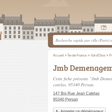
Accueil
>
Île-de-France
>
Val-d'Oise
>
P
Jmb Demenagem
Cette fiche présente "Jmb Dem
catelas
, 95340 Persan.
147 Bis Rue Jean Catelas
95340 Persan
📞 Appeler ce déménageur