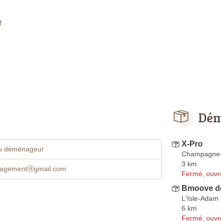
r
Dém
X-Pro
u déménageur
Champagne-
3 km
agementⓐgmail.com
Fermé, ouvr
Bmoove dé
L'Isle-Adam
6 km
Fermé, ouvr