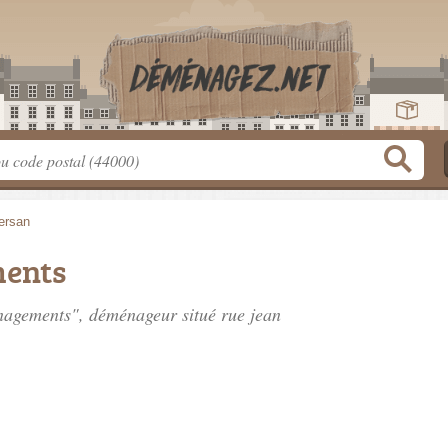
ersan
ents
enagements", déménageur situé
rue jean