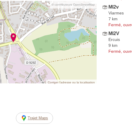
© contributeurs OpenStreetMap
Ml2v
Viarmes
7 km
Fermé, ouvr
Ml2V
Ercuis
9 km
Fermé, ouvr
Corriger l’adresse ou la localisation
Trajet Maps