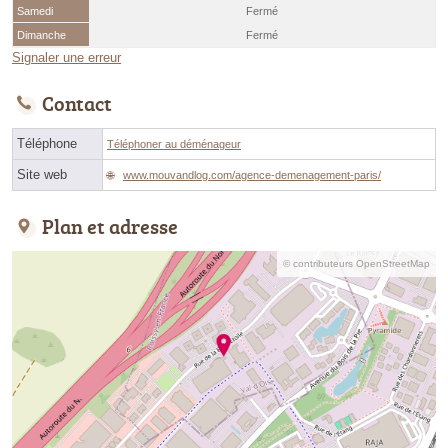
Samedi
Fermé
Dimanche
Fermé
Signaler une erreur
Contact
Téléphone
Téléphoner au déménageur
Site web
www.mouvandlog.com/agence-demenagement-paris/
Plan et adresse
© contributeurs OpenStreetMap