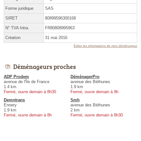
Forme juridique
SAS
SIRET
80899596300168
N° TVA Intra.
FR80808995963
Création
31 mai 2016
Éditer les informations de mon déménageur
Déménageurs proches
ADP Prodem
DéménagerPro
avenue de l'Île de France
avenue des Béthunes
1.4 km
1.9 km
Fermé, ouvre demain à 8h30
Fermé, ouvre demain à 9h
Demntrans
Smh
Ennery
avenue des Béthunes
1.9 km
2 km
Fermé, ouvre demain à 8h
Fermé, ouvre demain à 8h30