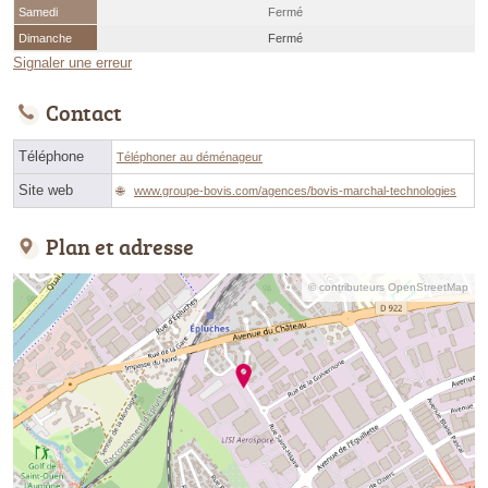
Samedi
Fermé
Dimanche
Fermé
Signaler une erreur
Contact
Téléphone
Téléphoner au déménageur
Site web
www.groupe-bovis.com/agences/bovis-marchal-technologies
Plan et adresse
© contributeurs OpenStreetMap