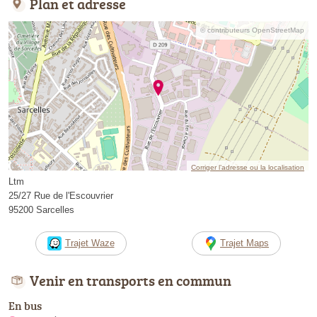
Plan et adresse
© contributeurs OpenStreetMap
Corriger l’adresse ou la localisation
Ltm
25/27 Rue de l'Escouvrier
95200 Sarcelles
Trajet Waze
Trajet Maps
Venir en transports en commun
En bus