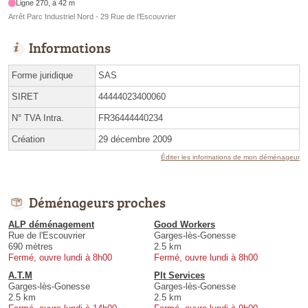
Ligne 270, à 42 m
Arrêt Parc Industriel Nord - 29 Rue de l’Escouvrier
Informations
Forme juridique
SAS
SIRET
44444023400060
N° TVA Intra.
FR36444440234
Création
29 décembre 2009
Éditer les informations de mon déménageur
Déménageurs proches
ALP déménagement
Good Workers
Rue de l'Escouvrier
Garges-lès-Gonesse
690 mètres
2.5 km
Fermé, ouvre lundi à 8h00
Fermé, ouvre lundi à 8h00
A.T.M
Plt Services
Garges-lès-Gonesse
Garges-lès-Gonesse
2.5 km
2.5 km