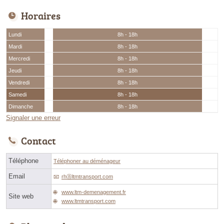
Horaires
Lundi
8h - 18h
Mardi
8h - 18h
Mercredi
8h - 18h
Jeudi
8h - 18h
Vendredi
8h - 18h
Samedi
8h - 18h
Dimanche
8h - 18h
Signaler une erreur
Contact
Téléphone
Téléphoner au déménageur
Email
rhⓐltmtransport.com
www.ltm-demenagement.fr
Site web
www.ltmtransport.com