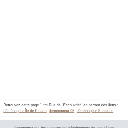
Retrouvez cette page "Ltm Rue de l'Escouvrier" en partant des liens :
déménageur Île-de-France
,
déménageur 95
,
déménageur Sarcelles
.