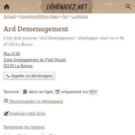
Accueil
>
Auvergne-Rhône-Alpes
>
Ain
>
La Boisse
Ard Demenagement
Cette fiche présente "Ard Demenagement", déménageur situé
rue n 84
,
01120 La Boisse.
Rue N 84
Zone Aménagement du Petit Rosait
01120 La Boisse
📞 Appeler ce déménageur
Services :
devis en ligne
,
uniquement sur
RDV
Recommander ce déménageur
Améliorer cette fiche
Renseigner les horaires