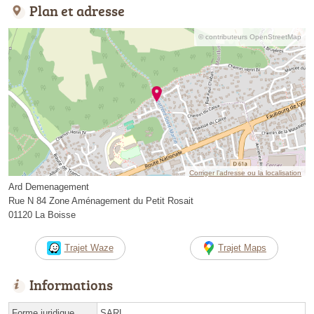
Plan et adresse
© contributeurs OpenStreetMap
Corriger l’adresse ou la localisation
Ard Demenagement
Rue N 84 Zone Aménagement du Petit Rosait
01120 La Boisse
Trajet Waze
Trajet Maps
Informations
Forme juridique
SARL