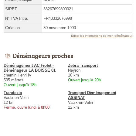
SIRET
33267699800021
N° TVA Intra.
FR43332676998
Création
30 novembre 1990
Éditer les informations de mon déménageur
Déménageurs proches
Déménagement AC Fiolet -
Zebra Transport
Déménageur LA BOISSE 01
Neyron
chemin Henri Iv
10 km
505 mètres
Ouvert jusqu'à 20h
Ouvert jusqu'à 18h
Trandexia
Transport Déménagement
Vaulx-en-Velin
ASSINAT
12 km
Vaulx-en-Velin
Fermé, ouvre lundi à 8h00
12 km