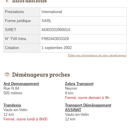
Prestations
International
Forme juridique
SARL
SIRET
44303332900014
N° TVA Intra.
FR82443033329
Création
1 septembre 2002
Éditer les informations de mon déménageur
Déménageurs proches
Ard Demenagement
Zebra Transport
Rue N 84
Neyron
505 mètres
9 km
Fermé, ouvre demain à 9h
Trandexia
Transport Déménagement
Vaulx-en-Velin
ASSINAT
12 km
Vaulx-en-Velin
Fermé, ouvre lundi à 8h00
12 km