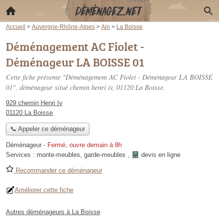
Accueil
>
Auvergne-Rhône-Alpes
>
Ain
>
La Boisse
Déménagement AC Fiolet -
Déménageur LA BOISSE 01
Cette fiche présente "Déménagement AC Fiolet - Déménageur LA BOISSE
01", déménageur situé
chemin henri iv
, 01120 La Boisse.
929 chemin Henri Iv
01120 La Boisse
📞 Appeler ce déménageur
Déménageur
-
Fermé, ouvre demain à 8h
Services :
monte-meubles
,
garde-meubles
,
devis en ligne
Recommander ce déménageur
Améliorer cette fiche
Autres déménageurs à La Boisse