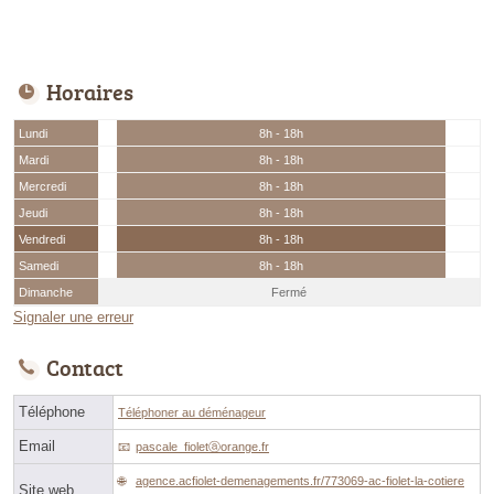
Horaires
Lundi
8h - 18h
Mardi
8h - 18h
Mercredi
8h - 18h
Jeudi
8h - 18h
Vendredi
8h - 18h
Samedi
8h - 18h
Dimanche
Fermé
Signaler une erreur
Contact
Téléphone
Téléphoner au déménageur
Email
pascale_fioletⓐorange.fr
agence.acfiolet-demenagements.fr/773069-ac-fiolet-la-cotiere
Site web