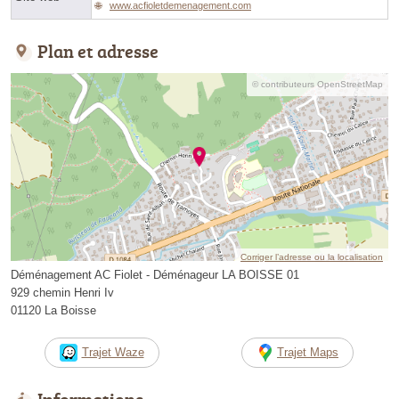
www.acfioletdemenagement.com
Plan et adresse
© contributeurs OpenStreetMap
Corriger l’adresse ou la localisation
Déménagement AC Fiolet - Déménageur LA BOISSE 01
929 chemin Henri Iv
01120 La Boisse
Trajet Waze
Trajet Maps
Informations