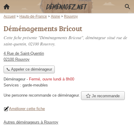
Accueil
>
Hauts-de-France
>
Aisne
>
Rouvroy
Déménagements Bricout
Cette fiche présente "Déménagements Bricout", déménageur situé
rue de
saint-quentin
, 02100 Rouvroy.
4 Rue de Saint-Quentin
02100 Rouvroy
📞 Appeler ce déménageur
Déménageur
-
Fermé, ouvre lundi à 8h00
Services :
garde-meubles
Une personne
recommande
ce déménageur.
Je recommande
Améliorer cette fiche
Autres déménageurs à Rouvroy