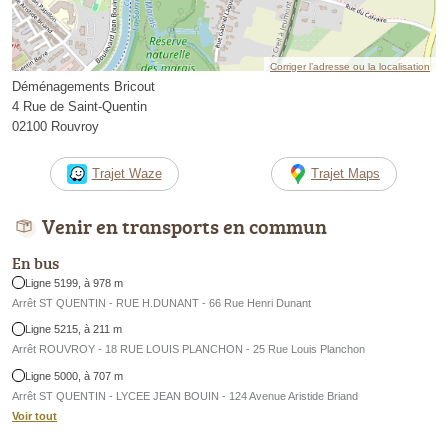
Corriger l’adresse ou la localisation
Déménagements Bricout
4 Rue de Saint-Quentin
02100 Rouvroy
Trajet Waze
Trajet Maps
Venir en transports en commun
En bus
Ligne 5199, à 978 m
Arrêt ST QUENTIN - RUE H.DUNANT - 66 Rue Henri Dunant
Ligne 5215, à 211 m
Arrêt ROUVROY - 18 RUE LOUIS PLANCHON - 25 Rue Louis Planchon
Ligne 5000, à 707 m
Arrêt ST QUENTIN - LYCEE JEAN BOUIN - 124 Avenue Aristide Briand
Voir tout