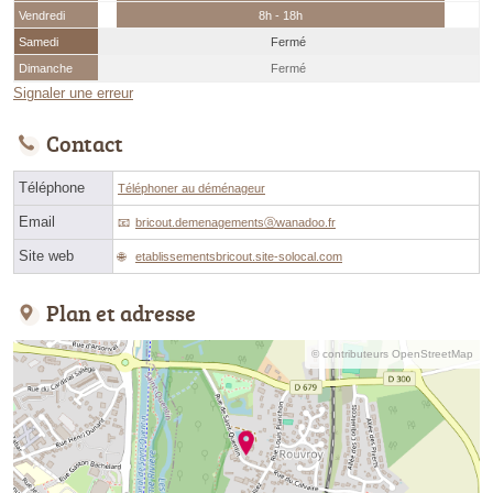
Vendredi
8h - 18h
Samedi
Fermé
Dimanche
Fermé
Signaler une erreur
Contact
Téléphone
Téléphoner au déménageur
Email
bricout.demenagementsⓐwanadoo.fr
Site web
etablissementsbricout.site-solocal.com
Plan et adresse
© contributeurs OpenStreetMap