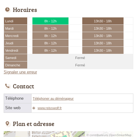
Horaires
Lundi
8h - 12h
13h30 - 18h
Mardi
8h - 12h
13h30 - 18h
Mercredi
8h - 12h
13h30 - 18h
Jeudi
8h - 12h
13h30 - 18h
Vendredi
8h - 12h
13h30 - 18h
Samedi
Fermé
Dimanche
Fermé
Signaler une erreur
Contact
Téléphone
Téléphoner au déménageur
Site web
www.reisswolf.fr
Plan et adresse
© contributeurs OpenStreetMap