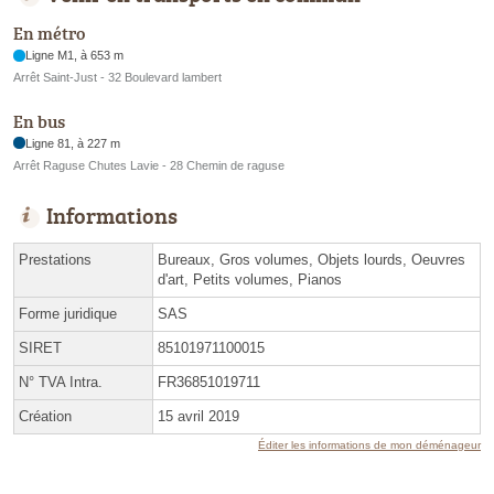
En métro
Ligne M1, à 653 m
Arrêt Saint-Just - 32 Boulevard lambert
En bus
Ligne 81, à 227 m
Arrêt Raguse Chutes Lavie - 28 Chemin de raguse
Informations
Prestations
Bureaux, Gros volumes, Objets lourds, Oeuvres
d'art, Petits volumes, Pianos
Forme juridique
SAS
SIRET
85101971100015
N° TVA Intra.
FR36851019711
Création
15 avril 2019
Éditer les informations de mon déménageur