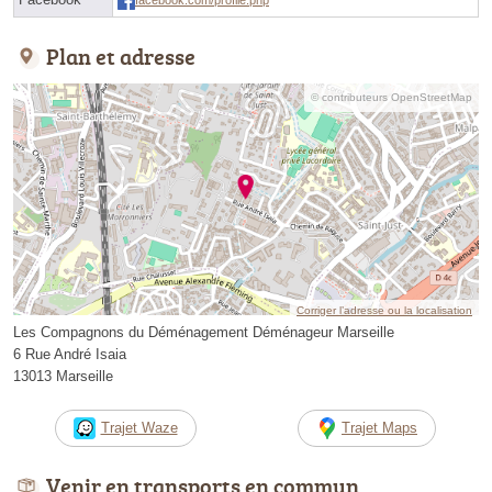
facebook.com/profile.php
Plan et adresse
© contributeurs OpenStreetMap
Corriger l’adresse ou la localisation
Les Compagnons du Déménagement Déménageur Marseille
6 Rue André Isaia
13013 Marseille
Trajet Waze
Trajet Maps
Venir en transports en commun