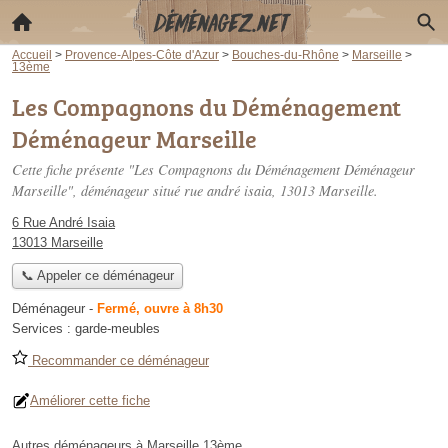
Accueil
>
Provence-Alpes-Côte d'Azur
>
Bouches-du-Rhône
>
Marseille
>
13ème
Les Compagnons du Déménagement
Déménageur Marseille
Cette fiche présente "Les Compagnons du Déménagement Déménageur
Marseille", déménageur situé
rue andré isaia
, 13013 Marseille.
6 Rue André Isaia
13013 Marseille
📞 Appeler ce déménageur
Déménageur
-
Fermé, ouvre à 8h30
Services :
garde-meubles
Recommander ce déménageur
Améliorer cette fiche
Autres déménageurs à Marseille 13ème