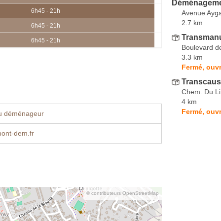
Déménageme
6h45 - 21h
Avenue Ayg
2.7 km
6h45 - 21h
Transman
6h45 - 21h
Boulevard d
3.3 km
Fermé, ouvr
Transcau
Chem. Du Lit
4 km
Fermé, ouvr
u déménageur
ont-dem.fr
© contributeurs OpenStreetMap