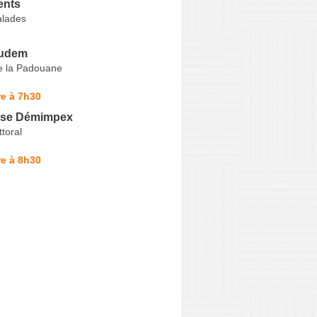
nts
alades
udem
e la Padouane
e à 7h30
sse Démimpex
toral
e à 8h30