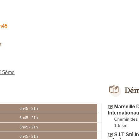
h45
r
 15ème
Dém
Marseille
6h45 - 21h
Internationa
6h45 - 21h
Chemin des T
1.5 km
6h45 - 21h
S.I.T Sté I
6h45 - 21h