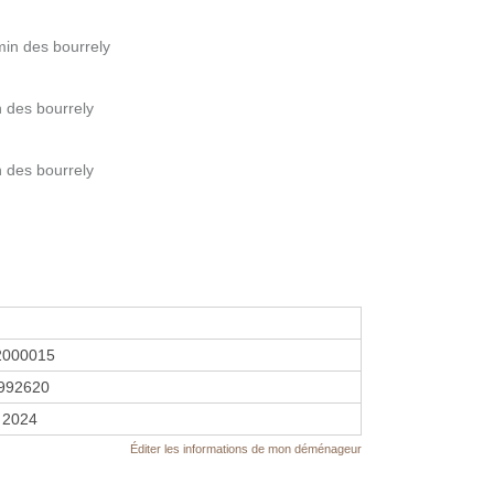
min des bourrely
 des bourrely
 des bourrely
2000015
992620
 2024
Éditer les informations de mon déménageur