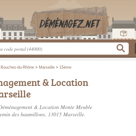
>
Bouches-du-Rhône
>
Marseille
>
15ème
agement & Location
rseille
t Déménagement & Location Monte Meuble
emin des baumillons
, 13015 Marseille.