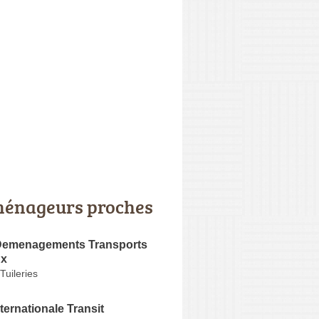
énageurs proches
 Demenagements Transports
ux
uileries
nternationale Transit