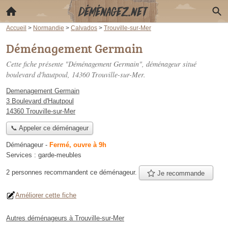
Accueil
>
Normandie
>
Calvados
>
Trouville-sur-Mer
Déménagement Germain
Cette fiche présente "Déménagement Germain", déménageur situé
boulevard d'hautpoul
, 14360 Trouville-sur-Mer.
Demenagement Germain
3 Boulevard d'Hautpoul
14360 Trouville-sur-Mer
📞 Appeler ce déménageur
Déménageur
-
Fermé, ouvre à 9h
Services :
garde-meubles
2 personnes
recommandent
ce déménageur.
Je recommande
Améliorer cette fiche
Autres déménageurs à Trouville-sur-Mer