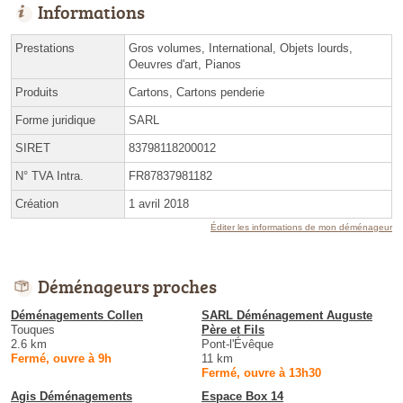
Informations
Prestations
Gros volumes, International, Objets lourds,
Oeuvres d'art, Pianos
Produits
Cartons, Cartons penderie
Forme juridique
SARL
SIRET
83798118200012
N° TVA Intra.
FR87837981182
Création
1 avril 2018
Éditer les informations de mon déménageur
Déménageurs proches
Déménagements Collen
SARL Déménagement Auguste
Touques
Père et Fils
2.6 km
Pont-l'Évêque
Fermé, ouvre à 9h
11 km
Fermé, ouvre à 13h30
Agis Déménagements
Espace Box 14