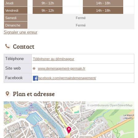
Jeudi
9h - 12h
14h - 18h
Vendredi
9h - 12h
14h - 18h
Samedi
Fermé
Dimanche
Fermé
Signaler une erreur
Contact
Téléphone
Téléphoner au déménageur
Site web
www.demenagement-germain.fr
Facebook
facebook.com/germaindemenagement/
Plan et adresse
© contributeurs OpenStreetMap