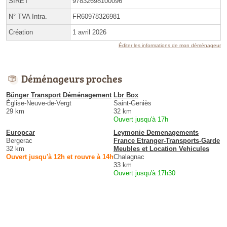
SIRET
97832698100096
N° TVA Intra.
FR60978326981
Création
1 avril 2026
Éditer les informations de mon déménageur
Déménageurs proches
Bünger Transport Déménagement
Lbr Box
Église-Neuve-de-Vergt
Saint-Geniès
29 km
32 km
Ouvert jusqu'à 17h
Europcar
Leymonie Demenagements
Bergerac
France Etranger-Transports-Garde
32 km
Meubles et Location Vehicules
Ouvert jusqu'à 12h et rouvre à 14h
Chalagnac
33 km
Ouvert jusqu'à 17h30