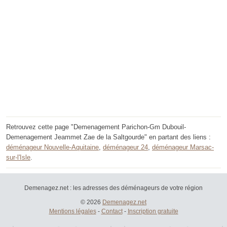
Retrouvez cette page "Demenagement Parichon-Gm Dubouil-
Demenagement Jeammet Zae de la Saltgourde" en partant des liens :
déménageur Nouvelle-Aquitaine
,
déménageur 24
,
déménageur Marsac-
sur-l'Isle
.
Demenagez.net : les adresses des déménageurs de votre région
© 2026
Demenagez.net
Mentions légales
-
Contact
-
Inscription gratuite