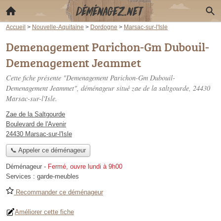
Accueil
>
Nouvelle-Aquitaine
>
Dordogne
>
Marsac-sur-l'Isle
Demenagement Parichon-Gm Dubouil-
Demenagement Jeammet
Cette fiche présente "Demenagement Parichon-Gm Dubouil-
Demenagement Jeammet", déménageur situé
zae de la saltgourde
, 24430
Marsac-sur-l'Isle.
Zae de la Saltgourde
Boulevard de l'Avenir
24430 Marsac-sur-l'Isle
📞 Appeler ce déménageur
Déménageur
-
Fermé, ouvre lundi à 9h00
Services :
garde-meubles
Recommander ce déménageur
Améliorer cette fiche