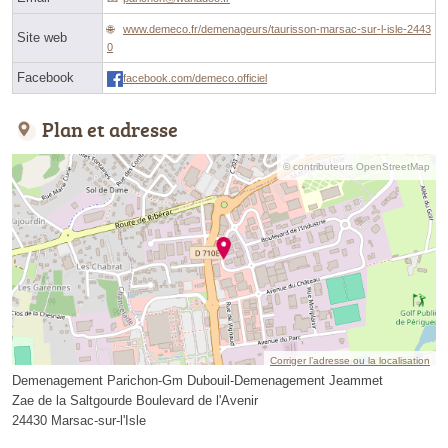
www.demeco.fr/demenageurs/taurisson-marsac-sur-l-isle-2443
Site web
0
Facebook
facebook.com/demeco.officiel
Plan et adresse
© contributeurs OpenStreetMap
Corriger l’adresse ou la localisation
Demenagement Parichon-Gm Dubouil-Demenagement Jeammet
Zae de la Saltgourde Boulevard de l'Avenir
24430 Marsac-sur-l'Isle