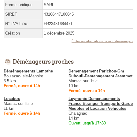
Forme juridique
SARL
SIRET
43168447100045
N° TVA Intra.
FR23431684471
Création
1 décembre 2025
Éditer les informations de mon déménageur
Déménageurs proches
Déménagements Lamothe
Demenagement Parichon-Gm
Boulazac-Isle-Manoire
Dubouil-Demenagement Jeammet
3.5 km
Marsac-sur-l'Isle
Fermé, ouvre à 14h
10 km
Fermé, ouvre à 14h
Locabox
Leymonie Demenagements
Marsac-sur-l'Isle
France Etranger-Transports-Garde
11 km
Meubles et Location Vehicules
Fermé, ouvre à 14h
Chalagnac
14 km
Ouvert jusqu'à 17h30