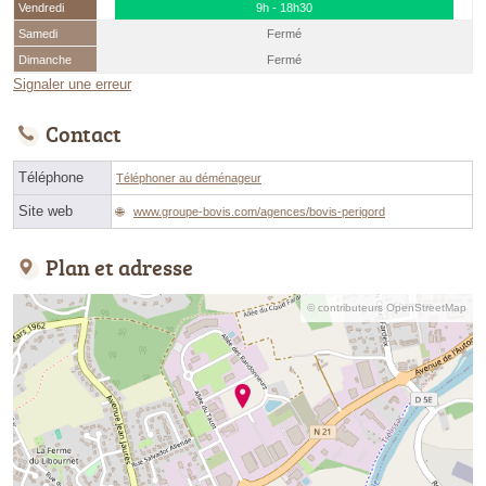
Vendredi
9h - 18h30
Samedi
Fermé
Dimanche
Fermé
Signaler une erreur
Contact
Téléphone
Téléphoner au déménageur
Site web
www.groupe-bovis.com/agences/bovis-perigord
Plan et adresse
© contributeurs OpenStreetMap