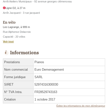
Arrêt Ateliers Municipaux - 92 avenue georges clémenceau
Ligne D2, à 27 m
Arrêt Jacquard - 3 rue jacquard
En vélo
Leo Lagrange, à 999 m
Rue Alphonse Delacroix
Capacité : 20 vélos
Voir tout
Informations
Prestations
Pianos
Nom commercial
Euro Demenagement
Forme juridique
SARL
SIRET
52974316300030
N° TVA Intra.
FR28529743163
Création
1 octobre 2017
Éditer les informations de mon déménageur