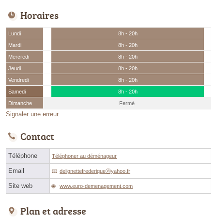
Horaires
Lundi
8h - 20h
Mardi
8h - 20h
Mercredi
8h - 20h
Jeudi
8h - 20h
Vendredi
8h - 20h
Samedi
8h - 20h
Dimanche
Fermé
Signaler une erreur
Contact
Téléphone
Téléphoner au déménageur
Email
delignettefrederiqueⓐyahoo.fr
Site web
www.euro-demenagement.com
Plan et adresse