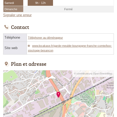
Samedi
9h - 12h
Dimanche
Fermé
Signaler une erreur
Contact
Téléphone
Téléphoner au déménageur
www.locakase.fr/garde-meuble-bourgogne-franche-comte/box-
Site web
stockage-besancon
Plan et adresse
© contributeurs OpenStreetMap