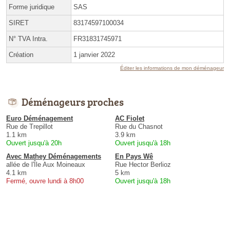
Forme juridique
SAS
SIRET
83174597100034
N° TVA Intra.
FR31831745971
Création
1 janvier 2022
Éditer les informations de mon déménageur
Déménageurs proches
Euro Déménagement
AC Fiolet
Rue de Trepillot
Rue du Chasnot
1.1 km
3.9 km
Ouvert jusqu'à 20h
Ouvert jusqu'à 18h
Avec Mathey Déménagements
En Pays Wê
allée de l'Île Aux Moineaux
Rue Hector Berlioz
4.1 km
5 km
Fermé, ouvre lundi à 8h00
Ouvert jusqu'à 18h