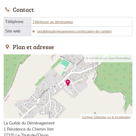
Contact
Téléphone
Téléphoner au déménageur
Site web
laguildedudemenagement.com/location-de-camion/
Plan et adresse
© contributeurs OpenStreetMap
Corriger l’adresse ou la localisation
La Guilde du Déménagement
1 Résidence du Chemin Vert
27370 Le Thuit-de-l'Oison