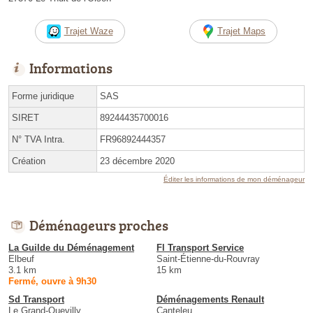
Trajet Waze
Trajet Maps
Informations
Forme juridique
SAS
SIRET
89244435700016
N° TVA Intra.
FR96892444357
Création
23 décembre 2020
Éditer les informations de mon déménageur
Déménageurs proches
La Guilde du Déménagement
Fl Transport Service
Elbeuf
Saint-Étienne-du-Rouvray
3.1 km
15 km
Fermé, ouvre à 9h30
Sd Transport
Déménagements Renault
Le Grand-Quevilly
Canteleu