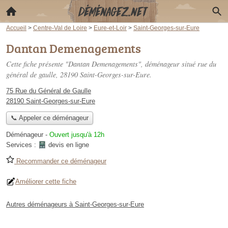
Accueil
>
Centre-Val de Loire
>
Eure-et-Loir
>
Saint-Georges-sur-Eure
Dantan Demenagements
Cette fiche présente "Dantan Demenagements", déménageur situé
rue du
général de gaulle
, 28190 Saint-Georges-sur-Eure.
75 Rue du Général de Gaulle
28190 Saint-Georges-sur-Eure
📞 Appeler ce déménageur
Déménageur
-
Ouvert jusqu'à 12h
Services :
devis en ligne
Recommander ce déménageur
Améliorer cette fiche
Autres déménageurs à Saint-Georges-sur-Eure