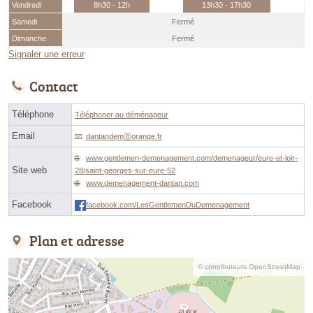
Vendredi
8h30 - 12h
13h30 - 17h30
Samedi
Fermé
Dimanche
Fermé
Signaler une erreur
Contact
Téléphone
Téléphoner au déménageur
Email
dantandemⓐorange.fr
www.gentlemen-demenagement.com/demenageur/eure-et-loir-
Site web
28/saint-georges-sur-eure-52
www.demenagement-dantan.com
Facebook
facebook.com/LesGentlemenDuDemenagement
Plan et adresse
© contributeurs OpenStreetMap