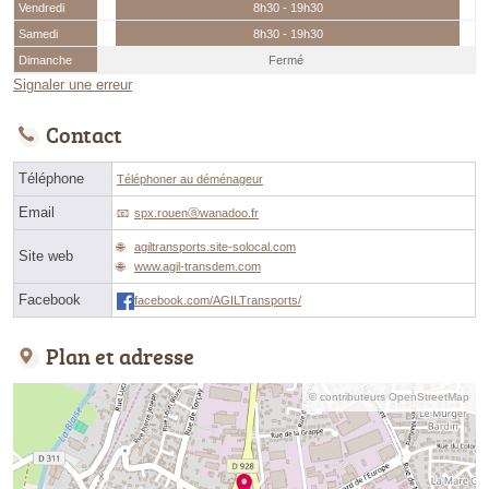
Vendredi
8h30 - 19h30
Samedi
8h30 - 19h30
Dimanche
Fermé
Signaler une erreur
Contact
Téléphone
Téléphoner au déménageur
Email
spx.rouenⓐwanadoo.fr
agiltransports.site-solocal.com
Site web
www.agil-transdem.com
Facebook
facebook.com/AGILTransports/
Plan et adresse
© contributeurs OpenStreetMap