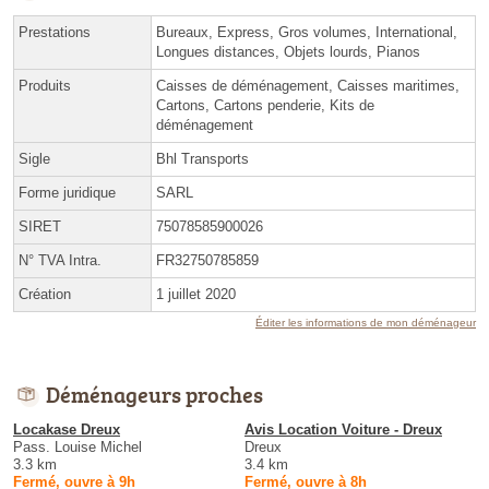
Prestations
Bureaux, Express, Gros volumes, International,
Longues distances, Objets lourds, Pianos
Produits
Caisses de déménagement, Caisses maritimes,
Cartons, Cartons penderie, Kits de
déménagement
Sigle
Bhl Transports
Forme juridique
SARL
SIRET
75078585900026
N° TVA Intra.
FR32750785859
Création
1 juillet 2020
Éditer les informations de mon déménageur
Déménageurs proches
Locakase Dreux
Avis Location Voiture - Dreux
Pass. Louise Michel
Dreux
3.3 km
3.4 km
Fermé, ouvre à 9h
Fermé, ouvre à 8h