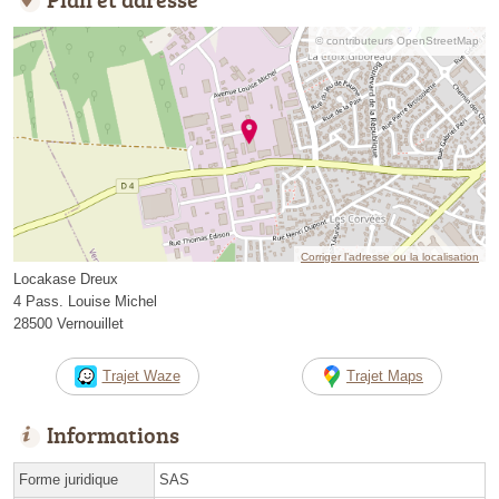
© contributeurs OpenStreetMap
Corriger l’adresse ou la localisation
Locakase Dreux
4 Pass. Louise Michel
28500 Vernouillet
Trajet Waze
Trajet Maps
Informations
Forme juridique
SAS