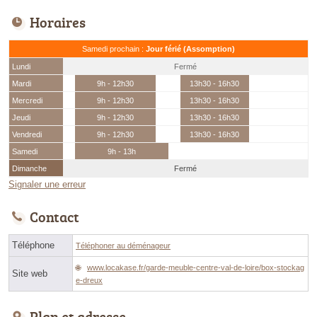
Horaires
Samedi prochain :
Jour férié (Assomption)
Lundi
Fermé
Mardi
9h - 12h30
13h30 - 16h30
Mercredi
9h - 12h30
13h30 - 16h30
Jeudi
9h - 12h30
13h30 - 16h30
Vendredi
9h - 12h30
13h30 - 16h30
Samedi
9h - 13h
Dimanche
Fermé
Signaler une erreur
Contact
Téléphone
Téléphoner au déménageur
www.locakase.fr/garde-meuble-centre-val-de-loire/box-stockag
Site web
e-dreux
Plan et adresse