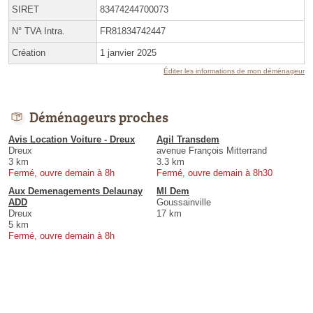
SIRET
83474244700073
N° TVA Intra.
FR81834742447
Création
1 janvier 2025
Éditer les informations de mon déménageur
Déménageurs proches
Avis Location Voiture - Dreux
Agil Transdem
Dreux
avenue François Mitterrand
3 km
3.3 km
Fermé, ouvre demain à 8h
Fermé, ouvre demain à 8h30
Aux Demenagements Delaunay
Ml Dem
ADD
Goussainville
Dreux
17 km
5 km
Fermé, ouvre demain à 8h