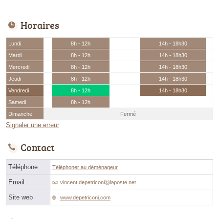
Horaires
Lundi
8h - 12h
14h - 18h30
Mardi
8h - 12h
14h - 18h30
Mercredi
8h - 12h
14h - 18h30
Jeudi
8h - 12h
14h - 18h30
Vendredi
8h - 12h
14h - 18h30
Samedi
8h - 12h
Dimanche
Fermé
Signaler une erreur
Contact
Téléphone
Téléphoner au déménageur
Email
vincent.depetriconiⓐlaposte.net
Site web
www.depetriconi.com