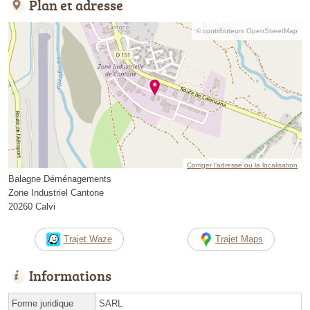
Plan et adresse
© contributeurs OpenStreetMap
Corriger l’adresse ou la localisation
Balagne Déménagements
Zone Industriel Cantone
20260 Calvi
Trajet Waze
Trajet Maps
Informations
Forme juridique
SARL