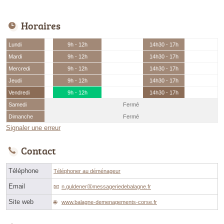
Horaires
Lundi
9h - 12h
14h30 - 17h
Mardi
9h - 12h
14h30 - 17h
Mercredi
9h - 12h
14h30 - 17h
Jeudi
9h - 12h
14h30 - 17h
Vendredi
9h - 12h
14h30 - 17h
Samedi
Fermé
Dimanche
Fermé
Signaler une erreur
Contact
Téléphone
Téléphoner au déménageur
Email
n.guldenerⓐmessageriedebalagne.fr
Site web
www.balagne-demenagements-corse.fr