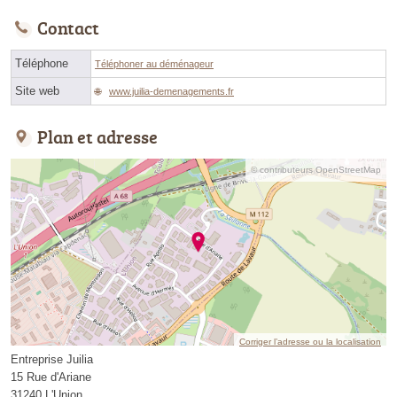
Contact
Téléphone
Téléphoner au déménageur
Site web
www.juilia-demenagements.fr
Plan et adresse
© contributeurs OpenStreetMap
Corriger l’adresse ou la localisation
Entreprise Juilia
15 Rue d'Ariane
31240 L'Union