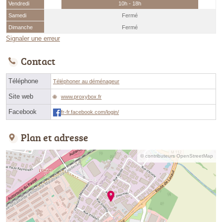
Vendredi
10h - 18h
Samedi
Fermé
Dimanche
Fermé
Signaler une erreur
Contact
Téléphone
Téléphoner au déménageur
Site web
www.proxybox.fr
Facebook
fr-fr.facebook.com/login/
Plan et adresse
© contributeurs OpenStreetMap