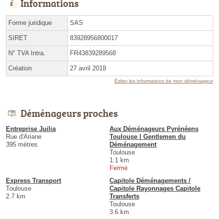
Informations
Forme juridique
SAS
SIRET
83928956800017
N° TVA Intra.
FR43839289568
Création
27 avril 2018
Éditer les informations de mon déménageur
Déménageurs proches
Entreprise Juilia
Aux Déménageurs Pyrénéens
Rue d'Ariane
Toulouse | Gentlemen du
395 mètres
Déménagement
Toulouse
1.1 km
Fermé
Express Transport
Capitole Déménagements /
Toulouse
Capitole Rayonnages Capitole
2.7 km
Transferts
Toulouse
3.6 km