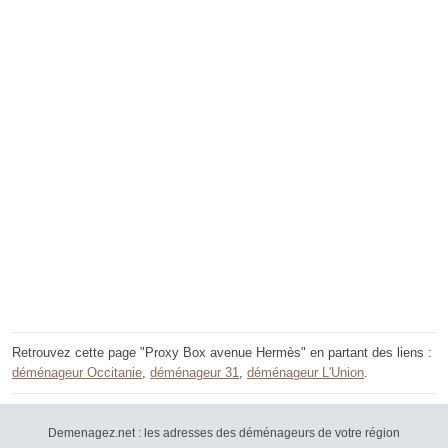
Retrouvez cette page "Proxy Box avenue Hermès" en partant des liens :
déménageur Occitanie
,
déménageur 31
,
déménageur L'Union
.
Demenagez.net : les adresses des déménageurs de votre région