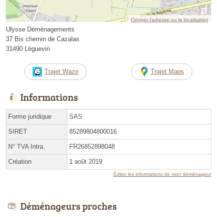
Corriger l’adresse ou la localisation
Ulysse Déménagements
37 Bis chemin de Cazalas
31490 Léguevin
Trajet Waze
Trajet Maps
Informations
Forme juridique
SAS
SIRET
85289804800016
N° TVA Intra.
FR26852898048
Création
1 août 2019
Éditer les informations de mon déménageur
Déménageurs proches