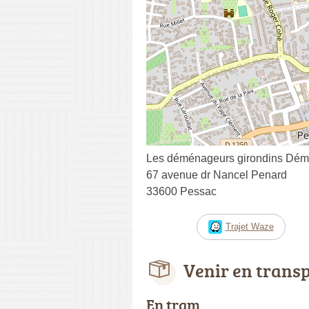
Les déménageurs girondins Dé
67 avenue dr Nancel Penard
33600 Pessac
Trajet Waze
Venir en trans
En tram