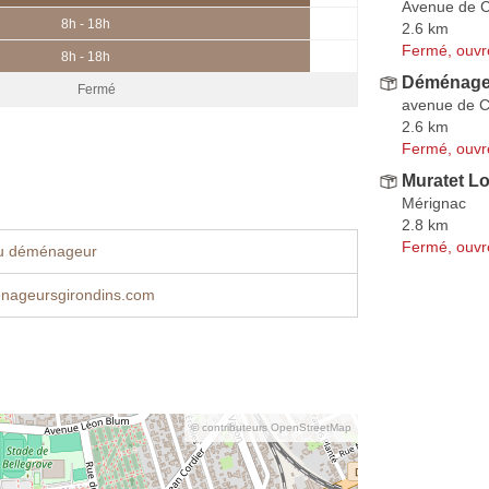
Avenue de 
8h - 18h
2.6 km
Fermé, ouvr
8h - 18h
Déménage
Fermé
avenue de 
2.6 km
Fermé, ouvr
Muratet Lo
Mérignac
2.8 km
Fermé, ouvr
u déménageur
ageursgirondins.com
© contributeurs OpenStreetMap