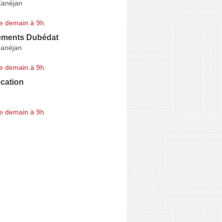
Canéjan
e demain à 9h
ments Dubédat
Canéjan
e demain à 9h
cation
e demain à 9h