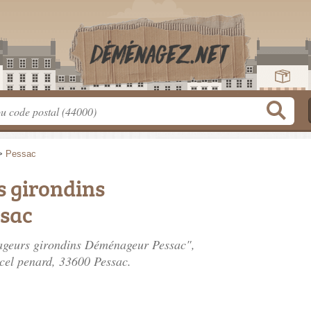
>
Pessac
 girondins
sac
nageurs girondins Déménageur Pessac",
cel penard
, 33600 Pessac.