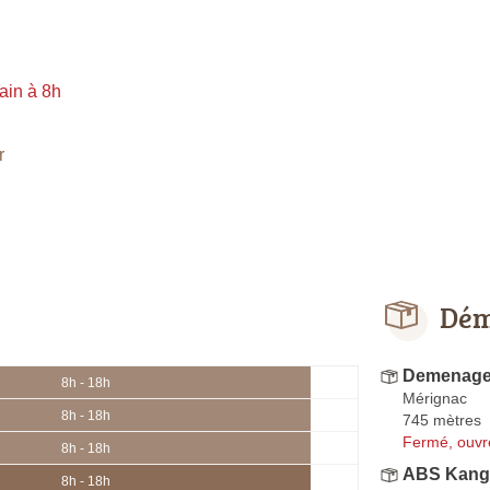
ain à 8h
r
Dém
Demenage
8h - 18h
Mérignac
8h - 18h
745 mètres
Fermé, ouvr
8h - 18h
ABS Kang
8h - 18h