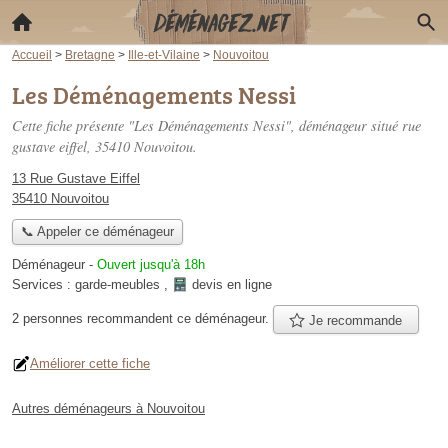
Accueil
>
Bretagne
>
Ille-et-Vilaine
>
Nouvoitou
Les Déménagements Nessi
Cette fiche présente "Les Déménagements Nessi", déménageur situé
rue
gustave eiffel
, 35410 Nouvoitou.
13 Rue Gustave Eiffel
35410 Nouvoitou
📞 Appeler ce déménageur
Déménageur
-
Ouvert jusqu'à 18h
Services :
garde-meubles
,
devis en ligne
2 personnes
recommandent
ce déménageur.
Je recommande
Améliorer cette fiche
Autres déménageurs à Nouvoitou