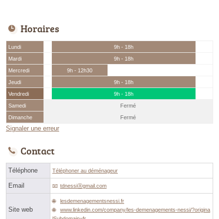
Horaires
Lundi
9h - 18h
Mardi
9h - 18h
Mercredi
9h - 12h30
Jeudi
9h - 18h
Vendredi
9h - 18h
Samedi
Fermé
Dimanche
Fermé
Signaler une erreur
Contact
Téléphone
Téléphoner au déménageur
Email
tdnessiⓐgmail.com
lesdemenagementsnessi.fr
Site web
www.linkedin.com/company/les-demenagements-nessi/?origina
lSubdomain=fr