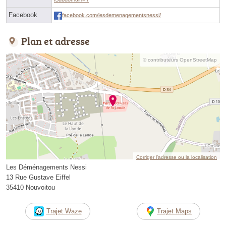
Facebook
facebook.com/lesdemenagementsnessi/
Plan et adresse
© contributeurs OpenStreetMap
Corriger l’adresse ou la localisation
Les Déménagements Nessi
13 Rue Gustave Eiffel
35410 Nouvoitou
Trajet Waze
Trajet Maps