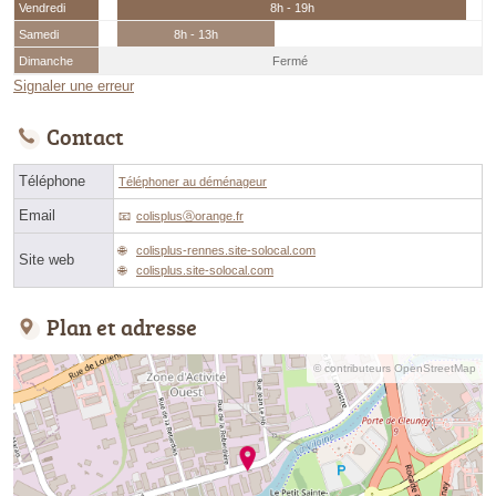
Vendredi
8h - 19h
Samedi
8h - 13h
Dimanche
Fermé
Signaler une erreur
Contact
Téléphone
Téléphoner au déménageur
Email
colisplusⓐorange.fr
colisplus-rennes.site-solocal.com
Site web
colisplus.site-solocal.com
Plan et adresse
© contributeurs OpenStreetMap