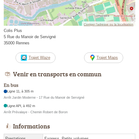
Corriger l’adresse ou la localisation
Colis Plus
5 Rue du Manoir de Servigné
35000 Rennes
Trajet Waze
Trajet Maps
Venir en transports en commun
En bus
Ligne 11, à 305 m
Arrêt Jardin Moderne - 17 Rue du Manoir de Servigné
Ligne API, à 492 m
Arrêt Prévalaye - Chemin Robert de Boron
Informations
Prestations
Express, Petits volumes