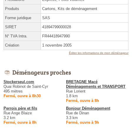
Produits
Cartons, Kits de déménagement
Forme juridique
SAS
SIRET
41894799000028
N° TVA Intra.
FR44418947990
Création
1 novembre 2005
Éditer les informations de mon déménageur
Déménageurs proches
Stockerseul.com
BRETAGNE Macé
Quai Robinot de Saint-Cyr
Déménagements et TRANSPORT
495 mètres
Rue Lorient
Fermé, ouvre à 8h30
1.8 km
Fermé, ouvre à 8h
Perrois père et fils
Bonjour Déménagement
Rue Ange Blaize
Rue de Dinan
3.2 km
3.3 km
Fermé, ouvre à 8h
Fermé, ouvre à 9h