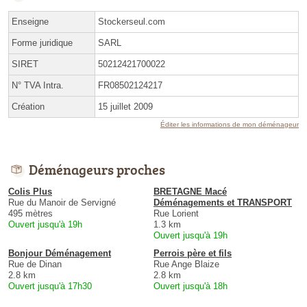
Enseigne
Stockerseul.com
Forme juridique
SARL
SIRET
50212421700022
N° TVA Intra.
FR08502124217
Création
15 juillet 2009
Éditer les informations de mon déménageur
Déménageurs proches
Colis Plus
BRETAGNE Macé
Rue du Manoir de Servigné
Déménagements et TRANSPORT
495 mètres
Rue Lorient
Ouvert jusqu'à 19h
1.3 km
Ouvert jusqu'à 19h
Bonjour Déménagement
Perrois père et fils
Rue de Dinan
Rue Ange Blaize
2.8 km
2.8 km
Ouvert jusqu'à 17h30
Ouvert jusqu'à 18h