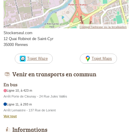
Corriger l’adresse ou la localisation
Stockerseul.com
12 Quai Robinot de Saint-Cyr
35000 Rennes
Trajet Waze
Trajet Maps
Venir en transports en commun
En bus
Ligne 10, à 423 m
Arrêt Porte de Cleunay - 24 Rue Jules Vallès
Ligne 11, à 293 m
Arrêt Lemaistre - 137 Rue de Lorient
Voir tout
Informations