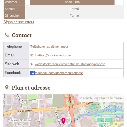
Vendredi
8h30 - 18h
Samedi
Fermé
Dimanche
Fermé
Signaler une erreur
Contact
Téléphone
Téléphoner au déménageur
Email
fbattaisⓐstockerseul.com
Site web
www.stockerseul.com/centre-de-stockage/rennes/
Facebook
facebook.com/stockerseul.rennes/
Plan et adresse
© contributeurs OpenStreetMap