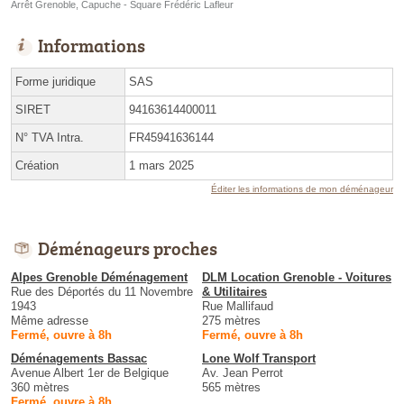
Arrêt Grenoble, Capuche - Square Frédéric Lafleur
Informations
Forme juridique
SAS
SIRET
94163614400011
N° TVA Intra.
FR45941636144
Création
1 mars 2025
Éditer les informations de mon déménageur
Déménageurs proches
Alpes Grenoble Déménagement
DLM Location Grenoble - Voitures
Rue des Déportés du 11 Novembre
& Utilitaires
1943
Rue Mallifaud
Même adresse
275 mètres
Fermé, ouvre à 8h
Fermé, ouvre à 8h
Déménagements Bassac
Lone Wolf Transport
Avenue Albert 1er de Belgique
Av. Jean Perrot
360 mètres
565 mètres
Fermé, ouvre à 8h