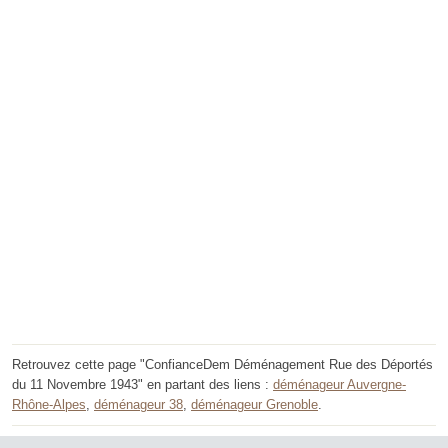
Retrouvez cette page "ConfianceDem Déménagement Rue des Déportés
du 11 Novembre 1943" en partant des liens :
déménageur Auvergne-
Rhône-Alpes
,
déménageur 38
,
déménageur Grenoble
.