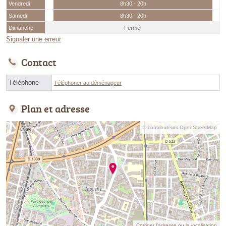
Vendredi
8h30 - 20h
Samedi
8h30 - 20h
Dimanche
Fermé
Signaler une erreur
Contact
Téléphone
Téléphoner au déménageur
Plan et adresse
© contributeurs OpenStreetMap
Corriger l’adresse ou la localisation