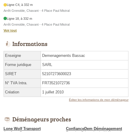
Ligne C4, à 332 m
Arrêt Grenoble, Chavant - 4 Place Paul Mistral
Ligne 18, à 332 m
Arrêt Grenoble, Chavant - 4 Place Paul Mistral
Voir tout
Informations
Enseigne
Demenagements Bassac
Forme juridique
SARL
SIRET
52107273600023
N° TVA Intra.
FR73521072736
Création
1 juillet 2010
Éditer les informations de mon déménageur
Déménageurs proches
Lone Wolf Transport
ConfianceDem Déménagement