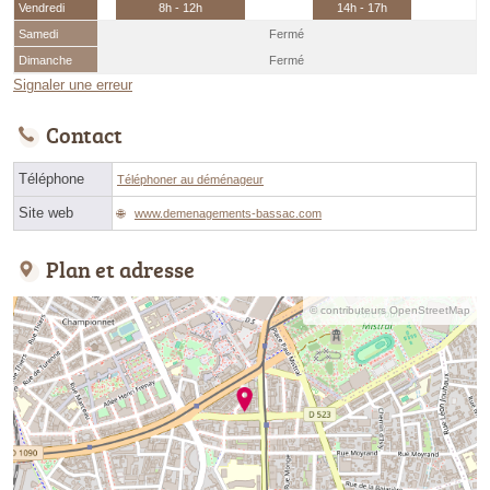
Vendredi
8h - 12h
14h - 17h
Samedi
Fermé
Dimanche
Fermé
Signaler une erreur
Contact
Téléphone
Téléphoner au déménageur
Site web
www.demenagements-bassac.com
Plan et adresse
© contributeurs OpenStreetMap