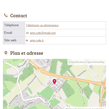
Contact
Téléphone
Téléphoner au déménageur
Email
ame.colisⓐgmail.com
Site web
ame-colis.fr
Plan et adresse
© contributeurs OpenStreetMap