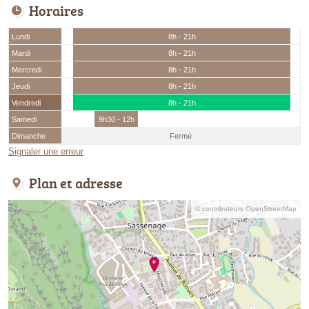
Horaires
Lundi
8h - 21h
Mardi
8h - 21h
Mercredi
8h - 21h
Jeudi
8h - 21h
Vendredi
8h - 21h
Samedi
9h30 - 12h
Dimanche
Fermé
Signaler une erreur
Plan et adresse
© contributeurs OpenStreetMap