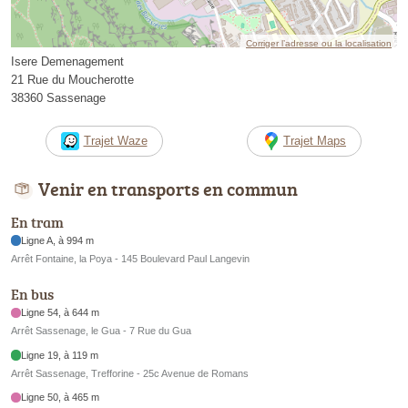
Corriger l’adresse ou la localisation
Isere Demenagement
21 Rue du Moucherotte
38360 Sassenage
Trajet Waze
Trajet Maps
Venir en transports en commun
En tram
Ligne A, à 994 m
Arrêt Fontaine, la Poya - 145 Boulevard Paul Langevin
En bus
Ligne 54, à 644 m
Arrêt Sassenage, le Gua - 7 Rue du Gua
Ligne 19, à 119 m
Arrêt Sassenage, Trefforine - 25c Avenue de Romans
Ligne 50, à 465 m