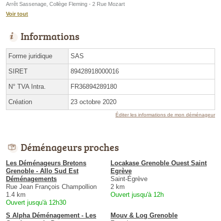
Arrêt Sassenage, Collège Fleming - 2 Rue Mozart
Voir tout
Informations
Forme juridique
SAS
SIRET
89428918000016
N° TVA Intra.
FR36894289180
Création
23 octobre 2020
Éditer les informations de mon déménageur
Déménageurs proches
Les Déménageurs Bretons
Locakase Grenoble Ouest Saint
Grenoble - Allo Sud Est
Egrève
Déménagements
Saint-Égrève
Rue Jean François Champollion
2 km
1.4 km
Ouvert jusqu'à 12h
Ouvert jusqu'à 12h30
S Alpha Déménagement - Les
Mouv & Log Grenoble