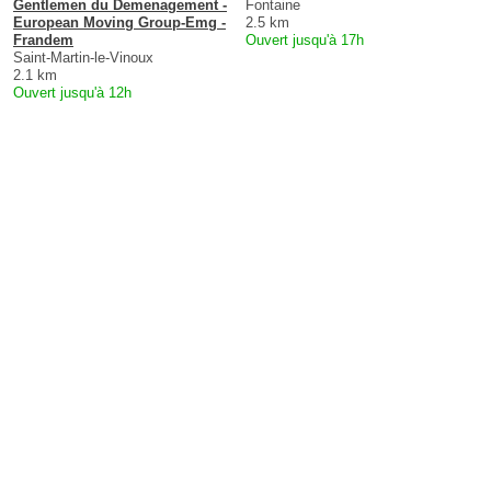
Gentlemen du Demenagement -
Fontaine
European Moving Group-Emg -
2.5 km
Frandem
Ouvert jusqu'à 17h
Saint-Martin-le-Vinoux
2.1 km
Ouvert jusqu'à 12h