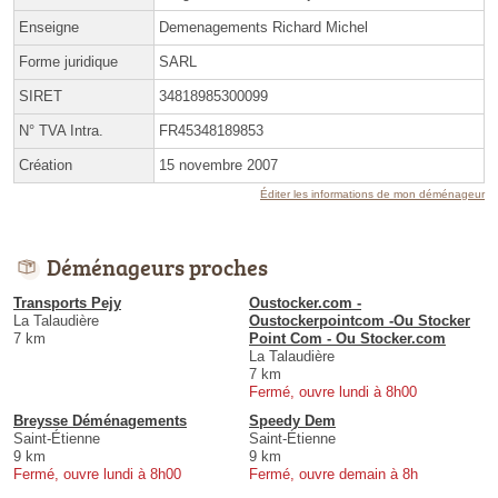
Enseigne
Demenagements Richard Michel
Forme juridique
SARL
SIRET
34818985300099
N° TVA Intra.
FR45348189853
Création
15 novembre 2007
Éditer les informations de mon déménageur
Déménageurs proches
Transports Pejy
Oustocker.com -
La Talaudière
Oustockerpointcom -Ou Stocker
7 km
Point Com - Ou Stocker.com
La Talaudière
7 km
Fermé, ouvre lundi à 8h00
Breysse Déménagements
Speedy Dem
Saint-Étienne
Saint-Étienne
9 km
9 km
Fermé, ouvre lundi à 8h00
Fermé, ouvre demain à 8h