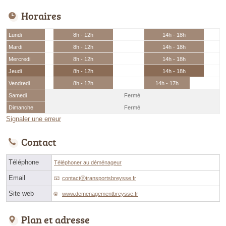
Horaires
Lundi
8h - 12h
14h - 18h
Mardi
8h - 12h
14h - 18h
Mercredi
8h - 12h
14h - 18h
Jeudi
8h - 12h
14h - 18h
Vendredi
8h - 12h
14h - 17h
Samedi
Fermé
Dimanche
Fermé
Signaler une erreur
Contact
Téléphone
Téléphoner au déménageur
Email
contactⓐtransportsbreysse.fr
Site web
www.demenagementbreysse.fr
Plan et adresse