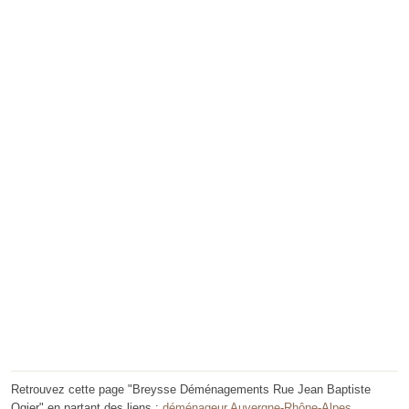
Retrouvez cette page "Breysse Déménagements Rue Jean Baptiste
Ogier" en partant des liens :
déménageur Auvergne-Rhône-Alpes
,