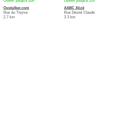
Ouvert jusqu'à 20h
Ouvert jusqu'à 12h
Oustulker.com
AABC Alizé
Rue du Treyve
Rue Désiré Claude
2.7 km
3.3 km