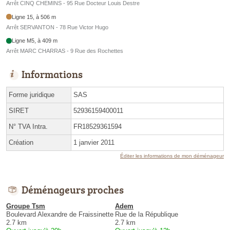
Arrêt CINQ CHEMINS - 95 Rue Docteur Louis Destre
Ligne 15, à 506 m
Arrêt SERVANTON - 78 Rue Victor Hugo
Ligne M5, à 409 m
Arrêt MARC CHARRAS - 9 Rue des Rochettes
Informations
Forme juridique
SAS
SIRET
52936159400011
N° TVA Intra.
FR18529361594
Création
1 janvier 2011
Éditer les informations de mon déménageur
Déménageurs proches
Groupe Tsm
Adem
Boulevard Alexandre de Fraissinette
Rue de la République
2.7 km
2.7 km