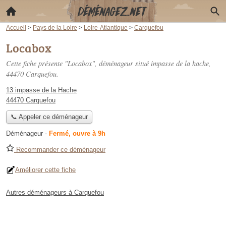
Accueil
>
Pays de la Loire
>
Loire-Atlantique
>
Carquefou
Locabox
Cette fiche présente "Locabox", déménageur situé
impasse de la hache
,
44470 Carquefou.
13 impasse de la Hache
44470 Carquefou
📞 Appeler ce déménageur
Déménageur
-
Fermé, ouvre à 9h
Recommander ce déménageur
Améliorer cette fiche
Autres déménageurs à Carquefou