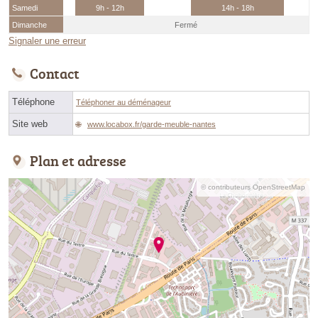
Samedi
9h - 12h
14h - 18h
Dimanche
Fermé
Signaler une erreur
Contact
Téléphone
Téléphoner au déménageur
Site web
www.locabox.fr/garde-meuble-nantes
Plan et adresse
© contributeurs OpenStreetMap