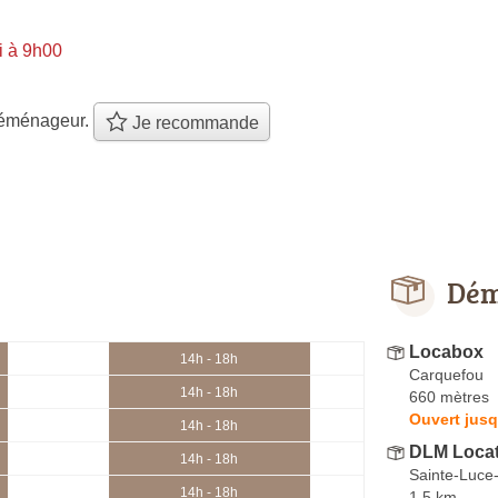
i à 9h00
éménageur.
Je recommande
Dém
Locabox
14h - 18h
Carquefou
14h - 18h
660 mètres
Ouvert jusq
14h - 18h
DLM Locat
14h - 18h
Sainte-Luce-
14h - 18h
1.5 km