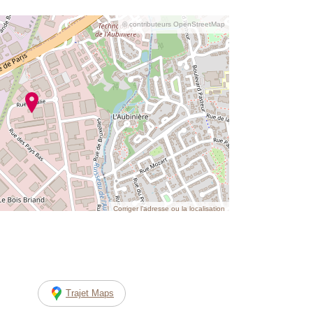
© contributeurs OpenStreetMap
Corriger l’adresse ou la localisation
Trajet Maps