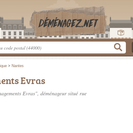
tique
>
Nantes
ents Evras
enagements Evras", déménageur situé
rue