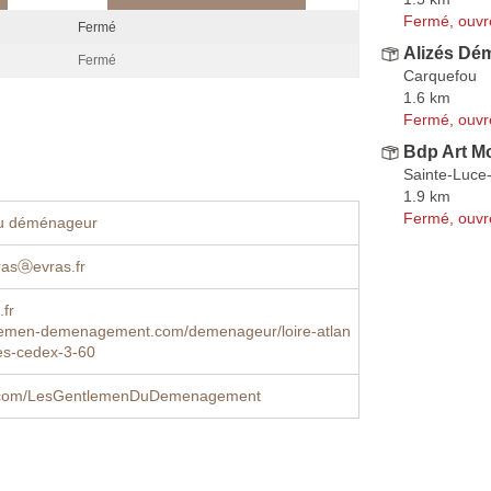
Fermé, ouvr
Fermé
Alizés Dé
Fermé
Carquefou
1.6 km
Fermé, ouvr
Bdp Art M
Sainte-Luce-
1.9 km
Fermé, ouvr
u déménageur
rasⓐevras.fr
fr
emen-demenagement.com/demenageur/loire-atlan
es-cedex-3-60
.com/LesGentlemenDuDemenagement