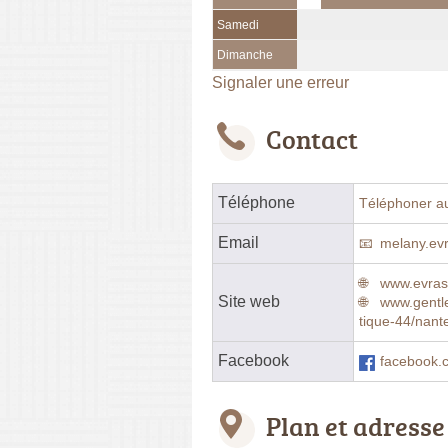
Samedi
Dimanche
Signaler une erreur
Contact
Téléphone
Téléphoner a
Email
melany.ev
www.evras.
Site web
www.gentl
tique-44/nant
Facebook
facebook
Plan et adresse