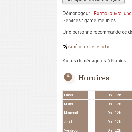
Déménageur
-
Fermé, ouvre lund
Services :
garde-meubles
Une personne
recommande
ce d
Améliorer cette fiche
Autres déménageurs à Nantes
Horaires
Lundi
9h - 12h
Mardi
9h - 12h
Mercredi
9h - 12h
Jeudi
9h - 12h
Vendredi
9h - 12h