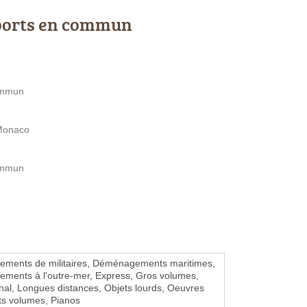
ports en commun
ommun
Monaco
ommun
ments de militaires, Déménagements maritimes,
ments à l'outre-mer, Express, Gros volumes,
onal, Longues distances, Objets lourds, Oeuvres
its volumes, Pianos