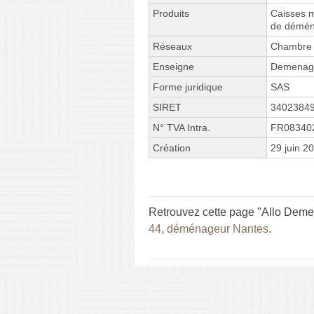
Produits
Caisses m
de démé
Réseaux
Chambre 
Enseigne
Demenag
Forme juridique
SAS
SIRET
3402384
N° TVA Intra.
FR08340
Création
29 juin 2
Retrouvez cette page "Allo Demen
44
,
déménageur Nantes
.