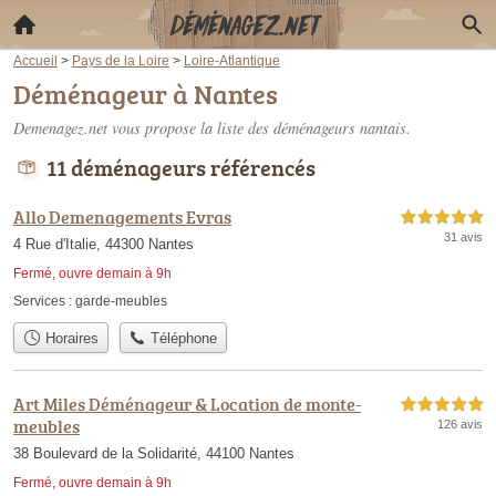
Accueil
>
Pays de la Loire
>
Loire-Atlantique
Déménageur à Nantes
Demenagez.net vous propose la liste des
déménageurs nantais
.
11 déménageurs référencés
Allo Demenagements Evras
5,0 étoiles sur 5
31 avis
4 Rue d'Italie, 44300 Nantes
Fermé, ouvre demain à 9h
Services :
garde-meubles
Horaires
Téléphone
Art Miles Déménageur & Location de monte-
5,0 étoiles sur 5
meubles
126 avis
38 Boulevard de la Solidarité, 44100 Nantes
Fermé, ouvre demain à 9h