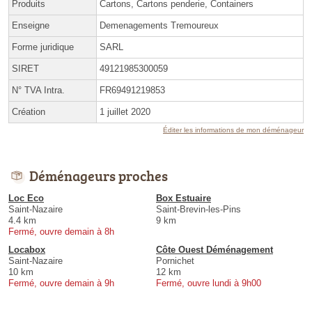
Produits
Cartons, Cartons penderie, Containers
Enseigne
Demenagements Tremoureux
Forme juridique
SARL
SIRET
49121985300059
N° TVA Intra.
FR69491219853
Création
1 juillet 2020
Éditer les informations de mon déménageur
Déménageurs proches
Loc Eco
Box Estuaire
Saint-Nazaire
Saint-Brevin-les-Pins
4.4 km
9 km
Fermé, ouvre demain à 8h
Locabox
Côte Ouest Déménagement
Saint-Nazaire
Pornichet
10 km
12 km
Fermé, ouvre demain à 9h
Fermé, ouvre lundi à 9h00