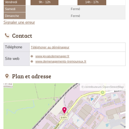
Vendredi
9h - 12h
14h - 17h
Samedi
Fermé
Dimanche
Fermé
Signaler une erreur
Contact
Téléphone
Téléphoner au déménageur
www.jevaisdemenager.fr
Site web
www.demenagements-tremoureux.fr
Plan et adresse
© contributeurs OpenStreetMap