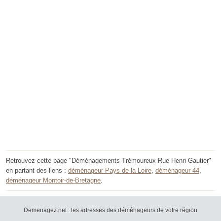
Retrouvez cette page "Déménagements Trémoureux Rue Henri Gautier"
en partant des liens :
déménageur Pays de la Loire
,
déménageur 44
,
déménageur Montoir-de-Bretagne
.
Demenagez.net : les adresses des déménageurs de votre région