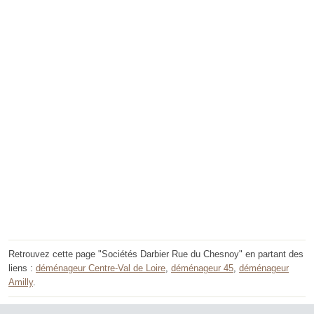
Retrouvez cette page "Sociétés Darbier Rue du Chesnoy" en partant des
liens :
déménageur Centre-Val de Loire
,
déménageur 45
,
déménageur
Amilly
.