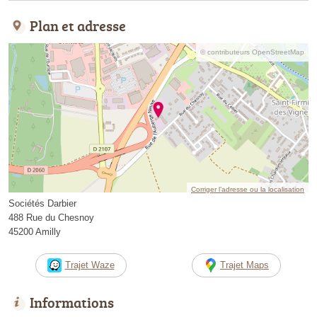
Plan et adresse
© contributeurs OpenStreetMap
Corriger l’adresse ou la localisation
Sociétés Darbier
488 Rue du Chesnoy
45200 Amilly
Trajet Waze
Trajet Maps
Informations