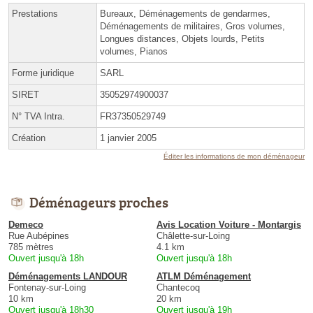
Prestations
Bureaux, Déménagements de gendarmes,
Déménagements de militaires, Gros volumes,
Longues distances, Objets lourds, Petits
volumes, Pianos
Forme juridique
SARL
SIRET
35052974900037
N° TVA Intra.
FR37350529749
Création
1 janvier 2005
Éditer les informations de mon déménageur
Déménageurs proches
Demeco
Avis Location Voiture - Montargis
Rue Aubépines
Châlette-sur-Loing
785 mètres
4.1 km
Ouvert jusqu'à 18h
Ouvert jusqu'à 18h
Déménagements LANDOUR
ATLM Déménagement
Fontenay-sur-Loing
Chantecoq
10 km
20 km
Ouvert jusqu'à 18h30
Ouvert jusqu'à 19h