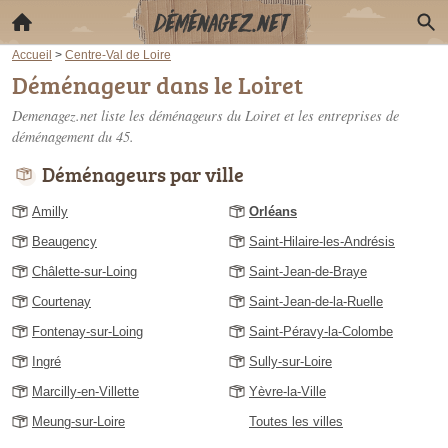
Accueil
>
Centre-Val de Loire
Déménageur dans le Loiret
Demenagez.net liste les
déménageurs du Loiret
et les entreprises de
déménagement du 45.
Déménageurs par ville
Amilly
Orléans
Beaugency
Saint-Hilaire-les-Andrésis
Châlette-sur-Loing
Saint-Jean-de-Braye
Courtenay
Saint-Jean-de-la-Ruelle
Fontenay-sur-Loing
Saint-Péravy-la-Colombe
Ingré
Sully-sur-Loire
Marcilly-en-Villette
Yèvre-la-Ville
Meung-sur-Loire
Toutes les villes