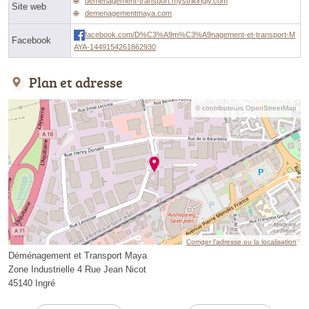
demenagement-transport.mystrikingly.com
Site web
demenagementmaya.com
facebook.com/D%C3%A9m%C3%A9nagement-et-transport-M
Facebook
AYA-1449154261862930
Plan et adresse
© contributeurs OpenStreetMap
Corriger l’adresse ou la localisation
Déménagement et Transport Maya
Zone Industrielle 4 Rue Jean Nicot
45140 Ingré