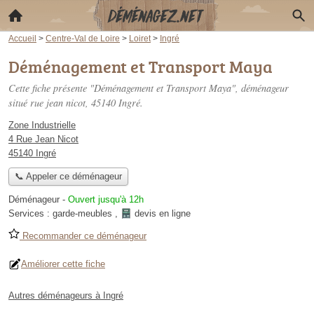
Accueil
>
Centre-Val de Loire
>
Loiret
>
Ingré
Déménagement et Transport Maya
Cette fiche présente "Déménagement et Transport Maya", déménageur
situé
rue jean nicot
, 45140 Ingré.
Zone Industrielle
4 Rue Jean Nicot
45140 Ingré
📞 Appeler ce déménageur
Déménageur
-
Ouvert jusqu'à 12h
Services :
garde-meubles
,
devis en ligne
Recommander ce déménageur
Améliorer cette fiche
Autres déménageurs à Ingré