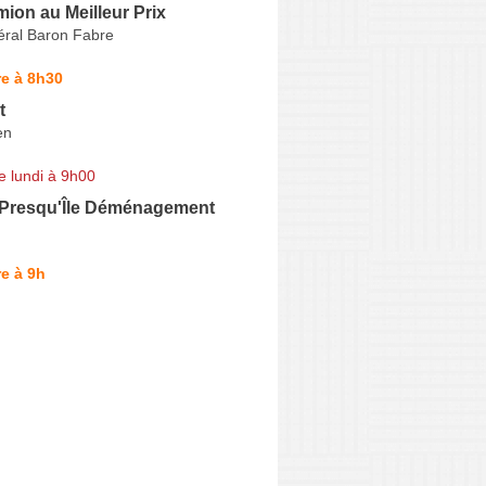
ion au Meilleur Prix
ral Baron Fabre
e à 8h30
t
en
e lundi à 9h00
 Presqu'Île Déménagement
e à 9h