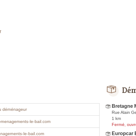
r
Dém
Bretagne
u déménageur
Rue Alain Ge
1 km
emenagements-le-bail.com
Fermé, ouvr
Europcar 
agements-le-bail.com