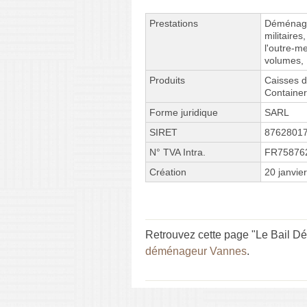
Prestations
Déménag
militair
l'outre-me
volumes,
Produits
Caisses 
Container
Forme juridique
SARL
SIRET
8762801
N° TVA Intra.
FR75876
Création
20 janvie
Retrouvez cette page "Le Bail D
déménageur Vannes
.