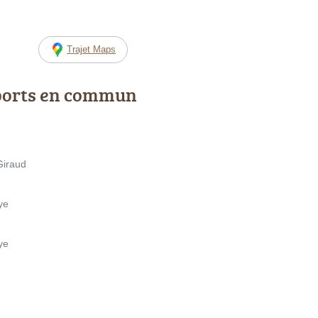
Trajet Maps
ports en commun
Giraud
ye
ye