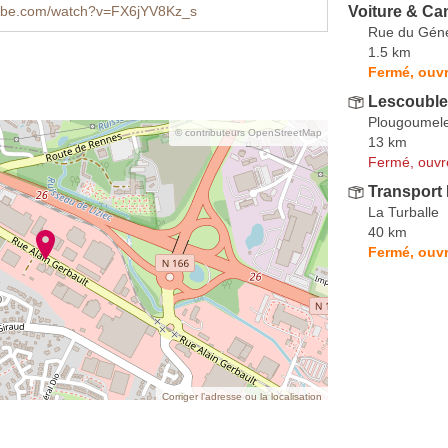
Voiture & Cam
ube.com/watch?v=FX6jYV8Kz_s
Rue du Géné
1.5 km
Fermé, ouvr
Lescouble
Plougoumel
© contributeurs OpenStreetMap
13 km
Fermé, ouvr
Transport
La Turballe
40 km
Fermé, ouvr
Corriger l’adresse ou la localisation