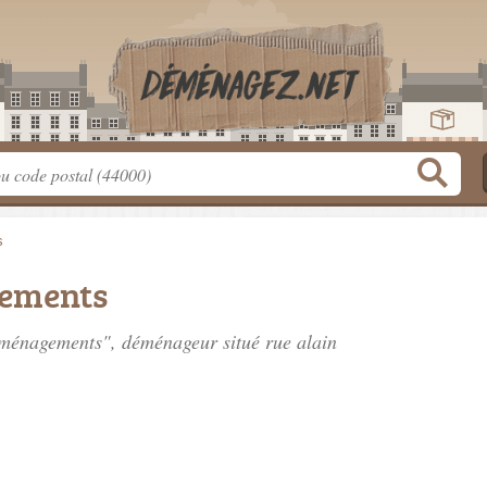
s
gements
Déménagements", déménageur situé
rue alain