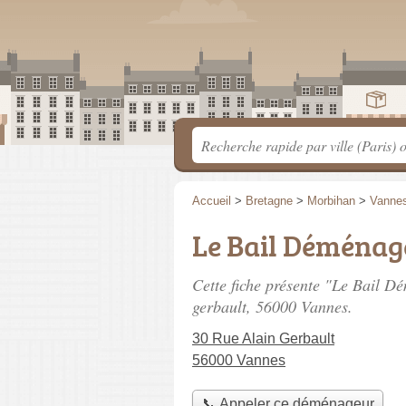
Accueil
>
Bretagne
>
Morbihan
>
Vanne
Le Bail Déména
Cette fiche présente "Le Bail 
gerbault
, 56000 Vannes.
30 Rue Alain Gerbault
56000 Vannes
📞 Appeler ce déménageur