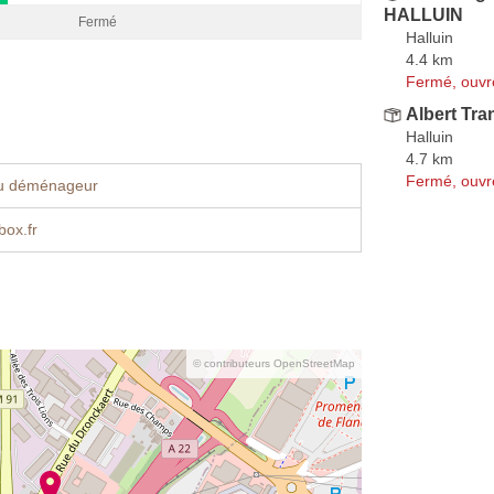
HALLUIN
Fermé
Halluin
4.4 km
Fermé, ouvr
Albert Tra
Halluin
4.7 km
Fermé, ouvr
u déménageur
ox.fr
© contributeurs OpenStreetMap