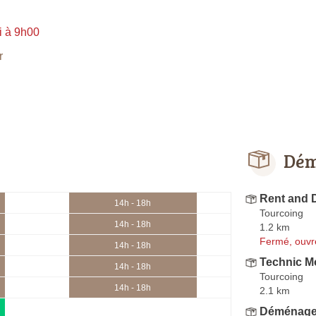
i à 9h00
r
Dém
Rent and 
14h - 18h
Tourcoing
14h - 18h
1.2 km
Fermé, ouvr
14h - 18h
Technic M
14h - 18h
Tourcoing
14h - 18h
2.1 km
Déménage