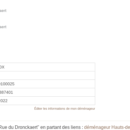
aert
aert
OX
0100025
387401
 2022
Éditer les informations de mon déménageur
ue du Dronckaert" en partant des liens :
déménageur Hauts-de