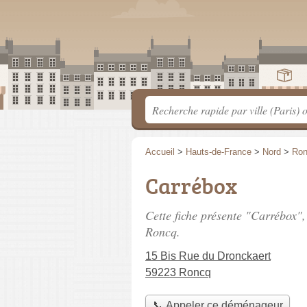
Accueil
>
Hauts-de-France
>
Nord
>
Ro
Carrébox
Cette fiche présente "Carrébox"
Roncq.
15 Bis Rue du Dronckaert
59223 Roncq
📞 Appeler ce déménageur