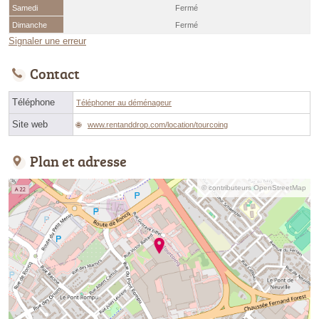
Samedi
Fermé
Dimanche
Fermé
Signaler une erreur
Contact
Téléphone
Téléphoner au déménageur
Site web
www.rentanddrop.com/location/tourcoing
Plan et adresse
© contributeurs OpenStreetMap