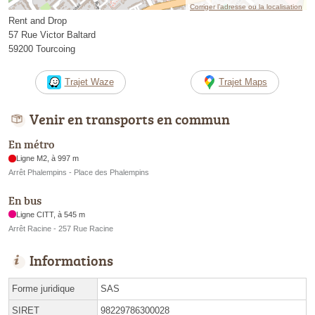
Corriger l’adresse ou la localisation
Rent and Drop
57 Rue Victor Baltard
59200 Tourcoing
Trajet Waze
Trajet Maps
Venir en transports en commun
En métro
Ligne M2, à 997 m
Arrêt Phalempins - Place des Phalempins
En bus
Ligne CITT, à 545 m
Arrêt Racine - 257 Rue Racine
Informations
Forme juridique
SAS
SIRET
98229786300028