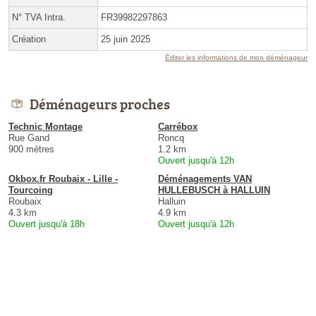
N° TVA Intra.
FR39982297863
Création
25 juin 2025
Éditer les informations de mon déménageur
Déménageurs proches
Technic Montage
Carrébox
Rue Gand
Roncq
900 mètres
1.2 km
Ouvert jusqu'à 12h
Okbox.fr Roubaix - Lille -
Déménagements VAN
Tourcoing
HULLEBUSCH à HALLUIN
Roubaix
Halluin
4.3 km
4.9 km
Ouvert jusqu'à 18h
Ouvert jusqu'à 12h