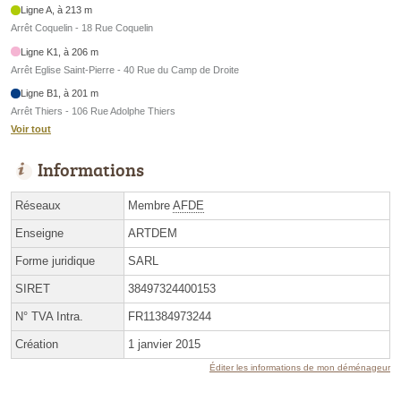
Ligne A, à 213 m
Arrêt Coquelin - 18 Rue Coquelin
Ligne K1, à 206 m
Arrêt Eglise Saint-Pierre - 40 Rue du Camp de Droite
Ligne B1, à 201 m
Arrêt Thiers - 106 Rue Adolphe Thiers
Voir tout
Informations
Réseaux
Membre
AFDE
Enseigne
ARTDEM
Forme juridique
SARL
SIRET
38497324400153
N° TVA Intra.
FR11384973244
Création
1 janvier 2015
Éditer les informations de mon déménageur