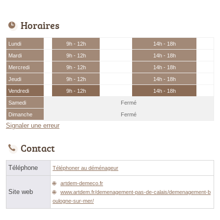
Horaires
Lundi
9h - 12h
14h - 18h
Mardi
9h - 12h
14h - 18h
Mercredi
9h - 12h
14h - 18h
Jeudi
9h - 12h
14h - 18h
Vendredi
9h - 12h
14h - 18h
Samedi
Fermé
Dimanche
Fermé
Signaler une erreur
Contact
Téléphone
Téléphoner au déménageur
artdem-demeco.fr
Site web
www.artdem.fr/demenagement-pas-de-calais/demenagement-b
oulogne-sur-mer/