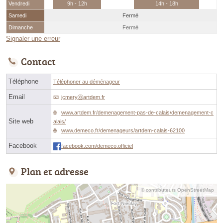
Vendredi
9h - 12h
14h - 18h
Samedi
Fermé
Dimanche
Fermé
Signaler une erreur
Contact
Téléphone
Téléphoner au déménageur
Email
jcmeryⓐartdem.fr
www.artdem.fr/demenagement-pas-de-calais/demenagement-c
Site web
alais/
www.demeco.fr/demenageurs/artdem-calais-62100
Facebook
facebook.com/demeco.officiel
Plan et adresse
© contributeurs OpenStreetMap