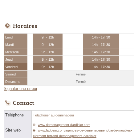
Horaires
Lundi
9h - 12h
14h - 17h30
Mardi
9h - 12h
14h - 17h30
Mercredi
9h - 12h
14h - 17h30
Jeudi
9h - 12h
14h - 17h30
Vendredi
9h - 12h
14h - 17h30
Samedi
Fermé
Dimanche
Fermé
Signaler une erreur
Contact
Téléphone
Téléphoner au déménageur
www.demenagement-dardinier.com
Site web
www.faddem.com/agences-de-demenagement/garde-meubles-
clermont-ferrand-demenagement-dardinier