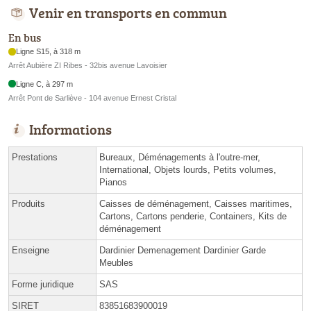
Venir en transports en commun
En bus
Ligne S15, à 318 m
Arrêt Aubière ZI Ribes - 32bis avenue Lavoisier
Ligne C, à 297 m
Arrêt Pont de Sarliève - 104 avenue Ernest Cristal
Informations
Prestations
Bureaux, Déménagements à l'outre-mer,
International, Objets lourds, Petits volumes,
Pianos
Produits
Caisses de déménagement, Caisses maritimes,
Cartons, Cartons penderie, Containers, Kits de
déménagement
Enseigne
Dardinier Demenagement Dardinier Garde
Meubles
Forme juridique
SAS
SIRET
83851683900019