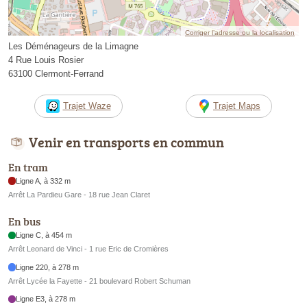
Corriger l’adresse ou la localisation
Les Déménageurs de la Limagne
4 Rue Louis Rosier
63100 Clermont-Ferrand
Trajet Waze
Trajet Maps
Venir en transports en commun
En tram
Ligne A, à 332 m
Arrêt La Pardieu Gare - 18 rue Jean Claret
En bus
Ligne C, à 454 m
Arrêt Leonard de Vinci - 1 rue Eric de Cromières
Ligne 220, à 278 m
Arrêt Lycée la Fayette - 21 boulevard Robert Schuman
Ligne E3, à 278 m