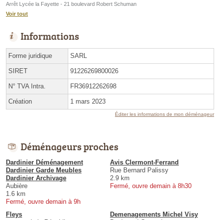
Arrêt Lycée la Fayette - 21 boulevard Robert Schuman
Voir tout
Informations
Forme juridique
SARL
SIRET
91226269800026
N° TVA Intra.
FR36912262698
Création
1 mars 2023
Éditer les informations de mon déménageur
Déménageurs proches
Dardinier Déménagement
Avis Clermont-Ferrand
Dardinier Garde Meubles
Rue Bernard Palissy
Dardinier Archivage
2.9 km
Aubière
Fermé, ouvre demain à 8h30
1.6 km
Fermé, ouvre demain à 9h
Fleys
Demenagements Michel Visy