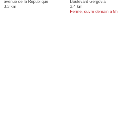
avenue de la République
Boulevard Gergovia
3.3 km
3.4 km
Fermé, ouvre demain à 9h