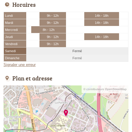
Horaires
Lundi
9h - 12h
14h - 18h
Mardi
9h - 12h
14h - 18h
Mercredi
8h - 12h
Jeudi
9h - 12h
14h - 18h
Vendredi
9h - 12h
Samedi
Fermé
Dimanche
Fermé
Signaler une erreur
Plan et adresse
© contributeurs OpenStreetMap